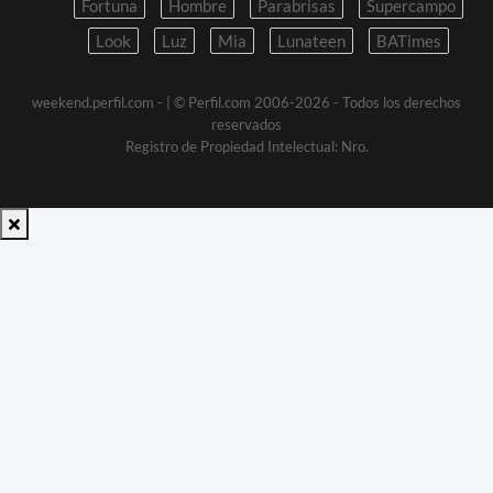
Fortuna
Hombre
Parabrisas
Supercampo
Look
Luz
Mia
Lunateen
BATimes
weekend.perfil.com -
| © Perfil.com 2006-2026 - Todos los derechos
reservados
Registro de Propiedad Intelectual: Nro.