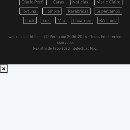
Diario Perfil
Caras
Noticias
Marie Claire
Fortuna
Hombre
Parabrisas
Supercampo
Look
Luz
Mia
Lunateen
BATimes
weekend.perfil.com -
| © Perfil.com 2006-2026 - Todos los derechos
reservados
Registro de Propiedad Intelectual: Nro.