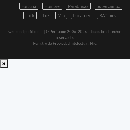
Fortuna
Hombre
Parabrisas
Supercampo
Look
Luz
Mia
Lunateen
BATimes
weekend.perfil.com -
| © Perfil.com 2006-2026 - Todos los derechos
reservados
Registro de Propiedad Intelectual: Nro.