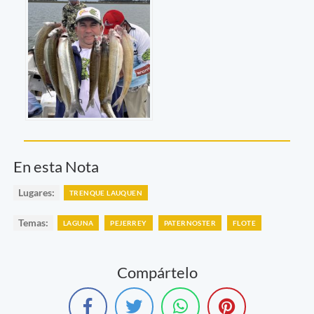
En esta Nota
Lugares:
TRENQUE LAUQUEN
Temas:
LAGUNA
PEJERREY
PATERNOSTER
FLOTE
Compártelo