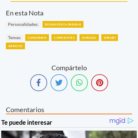
En esta Nota
Personalidades:
BOGAS PESCA PARANÁ
Temas:
CARDÚMEN
CORRIENTES
DORADO
SURUBÍ
ARROYO
Compártelo
Comentarios