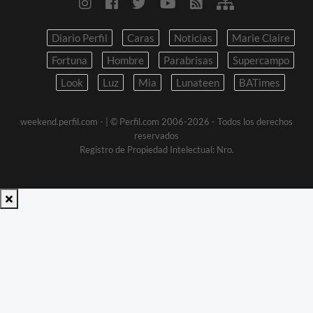
Diario Perfil
Caras
Noticias
Marie Claire
Fortuna
Hombre
Parabrisas
Supercampo
Look
Luz
Mia
Lunateen
BATimes
weekend.perfil.com -
| © Perfil.com 2006-2026 - Todos los derechos
reservados
Registro de Propiedad Intelectual: Nro.