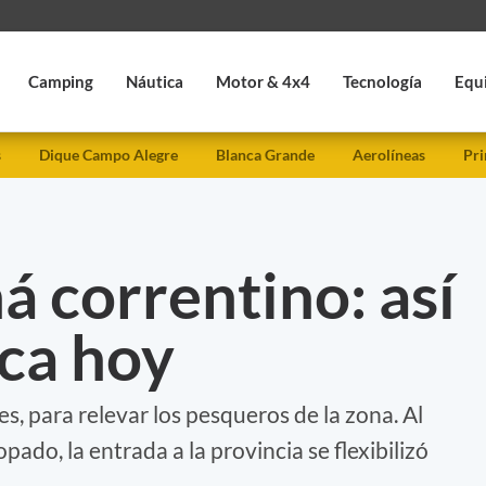
Camping
Náutica
Motor & 4x4
Tecnología
Equ
s
Dique Campo Alegre
Blanca Grande
Aerolíneas
Pri
á correntino: así
sca hoy
es, para relevar los pesqueros de la zona. Al
pado, la entrada a la provincia se flexibilizó