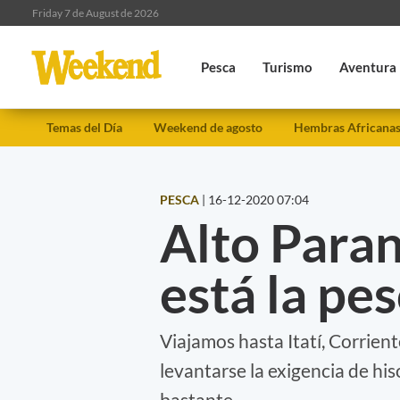
Friday 7 de August de 2026
Pesca
Turismo
Aventura
Temas del Día
Weekend de agosto
Hembras Africana
PESCA
|
16-12-2020 07:04
Alto Paran
está la pe
Viajamos hasta Itatí, Corrient
levantarse la exigencia de hiso
bastante.