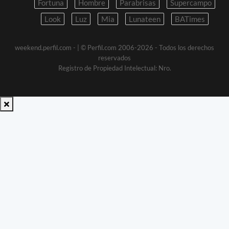
Fortuna
Hombre
Parabrisas
Supercampo
Look
Luz
Mia
Lunateen
BATimes
weekend.perfil.com -
| © Perfil.com 2006-2026 - Todos los derechos
reservados
Registro de Propiedad Intelectual: Nro.