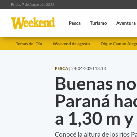
Friday 7 de August de 2026
Pesca
Turismo
Aventura
Temas del Día
Weekend de agosto
Dique Campo Aleg
PESCA
|
24-04-2020 13:13
Buenas noti
Paraná hac
a 1,30 m y
Conocé la altura de los ríos P