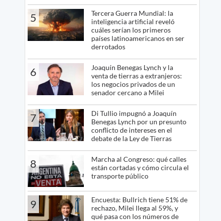
Tercera Guerra Mundial: la
5
inteligencia artificial reveló
cuáles serían los primeros
países latinoamericanos en ser
derrotados
Joaquín Benegas Lynch y la
6
venta de tierras a extranjeros:
los negocios privados de un
senador cercano a Milei
Di Tullio impugnó a Joaquín
7
Benegas Lynch por un presunto
conflicto de intereses en el
debate de la Ley de Tierras
Marcha al Congreso: qué calles
8
están cortadas y cómo circula el
transporte público
Encuesta: Bullrich tiene 51% de
9
rechazo, Milei llega al 59%, y
qué pasa con los números de