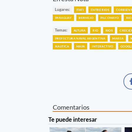
Lugares:
ITATI
ENTRE RIOS
CORRIENT
PARAGUAY
BERMEJO
PILCOMAYO
RIO
Temas:
ALTURA
RIO
RIOS
CRECIE
PREFECTURA NAVAL ARGENTINA
MAREA
NAUTICA
MAPA
INTERACTIVO
GOOGL
Comentarios