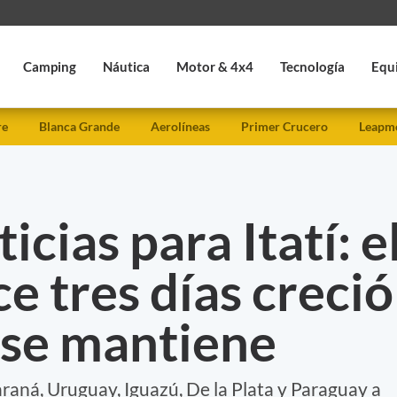
Camping
Náutica
Motor & 4x4
Tecnología
Equ
re
Blanca Grande
Aerolíneas
Primer Crucero
Leapmo
cias para Itatí: e
e tres días creció
 se mantiene
araná, Uruguay, Iguazú, De la Plata y Paraguay a