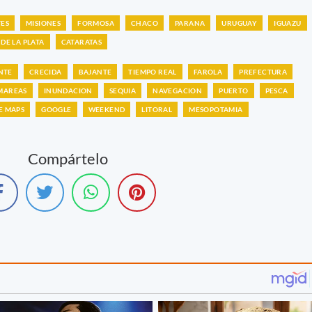
ES
MISIONES
FORMOSA
CHACO
PARANA
URUGUAY
IGUAZU
 DE LA PLATA
CATARATAS
NTE
CRECIDA
BAJANTE
TIEMPO REAL
FAROLA
PREFECTURA
MAREAS
INUNDACION
SEQUIA
NAVEGACION
PUERTO
PESCA
E MAPS
GOOGLE
WEEKEND
LITORAL
MESOPOTAMIA
Compártelo