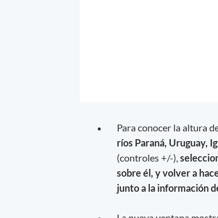
Para conocer la altura d
ríos Paraná, Uruguay, Ig
(controles +/-),
seleccio
sobre él, y volver a hace
junto a la información d
La nueva ventana mostrará