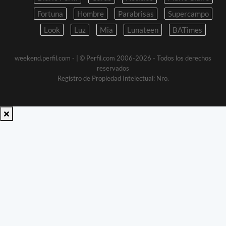
Fortuna
Hombre
Parabrisas
Supercampo
Look
Luz
Mia
Lunateen
BATimes
weekend.perfil.com -
| © Perfil.com 2006-2026 - Todos los derechos
reservados
Registro de Propiedad Intelectual: Nro.