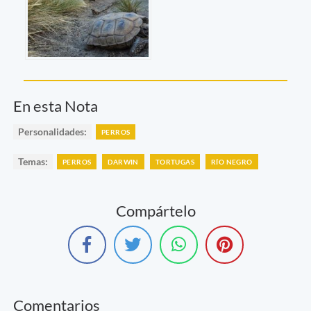
En esta Nota
Personalidades:
PERROS
Temas:
PERROS
DARWIN
TORTUGAS
RÍO NEGRO
Compártelo
Comentarios