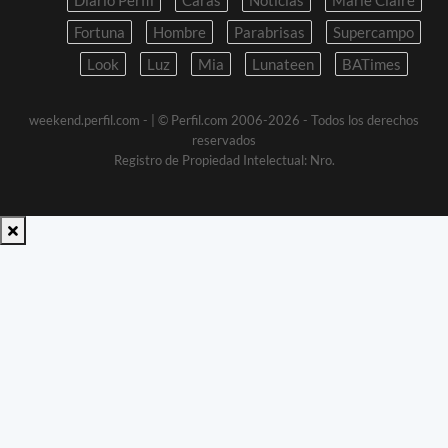
Diario Perfil
Caras
Noticias
Marie Claire
Fortuna
Hombre
Parabrisas
Supercampo
Look
Luz
Mia
Lunateen
BATimes
weekend.perfil.com -
| © Perfil.com 2006-2026 - Todos los derechos
reservados
Registro de Propiedad Intelectual: Nro.