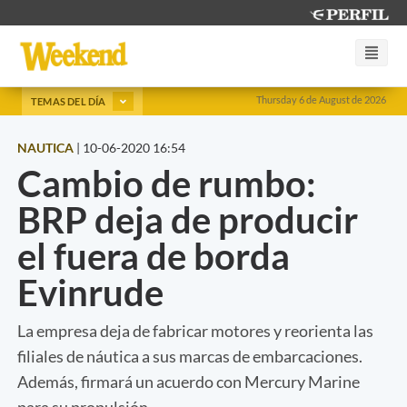
Thursday 6 de August de 2026
TEMAS DEL DÍA
NAUTICA
|
10-06-2020 16:54
Cambio de rumbo:
BRP deja de producir
el fuera de borda
Evinrude
La empresa deja de fabricar motores y reorienta las
filiales de náutica a sus marcas de embarcaciones.
Además, firmará un acuerdo con Mercury Marine
para su propulsión.