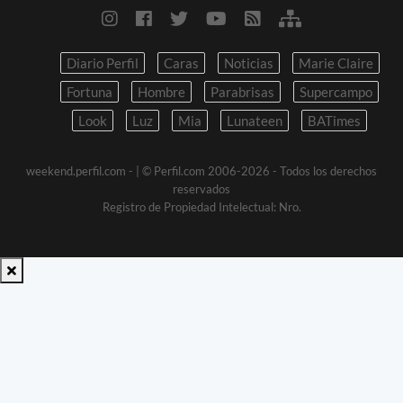
Diario Perfil
Caras
Noticias
Marie Claire
Fortuna
Hombre
Parabrisas
Supercampo
Look
Luz
Mia
Lunateen
BATimes
weekend.perfil.com -
| © Perfil.com 2006-2026 - Todos los derechos
reservados
Registro de Propiedad Intelectual: Nro.