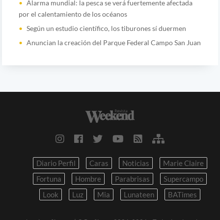
Alarma mundial: la pesca se verá fuertemente afectada
por el calentamiento de los océanos
Según un estudio científico, los tiburones sí duermen
Anuncian la creación del Parque Federal Campo San Juan
Diario Perfil
Caras
Noticias
Marie Claire
Fortuna
Hombre
Parabrisas
Supercampo
Look
Luz
Mia
Lunateen
BATimes