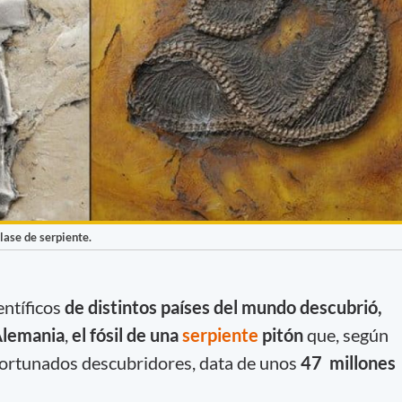
clase de serpiente.
ntíficos
de distintos países del mundo
descubrió,
lemania
,
el fósil de una
serpiente
pitón
que, según
fortunados descubridores, data de unos
47 millones