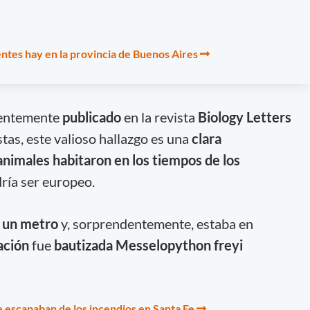
entes hay en la provincia de Buenos Aires
ientemente
publicado
en la revista
Biology Letters
stas, este valioso hallazgo es una
clara
nimales habitaron en los tiempos de los
ría ser europeo.
 un metro
y, sorprendentemente, estaba en
ación
fue
bautizada Messelopython freyi
 escapaban de los incendios en Santa Fe