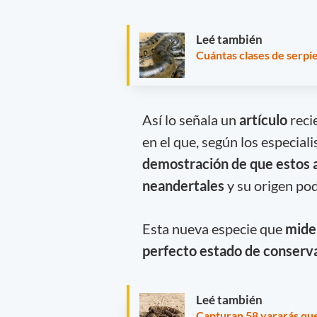
Leé también
Cuántas clases de serpi
Así lo señala un
artículo
rec
en el que, según los especiali
demostración de que estos a
neandertales
y su origen pod
Esta nueva especie que
mide
perfecto estado de conserv
Leé también
Capturan 58 yararás que