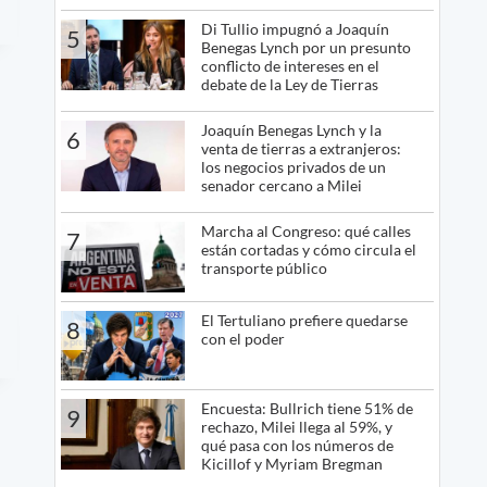
Di Tullio impugnó a Joaquín
5
Benegas Lynch por un presunto
conflicto de intereses en el
debate de la Ley de Tierras
Joaquín Benegas Lynch y la
6
venta de tierras a extranjeros:
los negocios privados de un
senador cercano a Milei
Marcha al Congreso: qué calles
7
están cortadas y cómo circula el
transporte público
El Tertuliano prefiere quedarse
8
con el poder
Encuesta: Bullrich tiene 51% de
9
rechazo, Milei llega al 59%, y
qué pasa con los números de
Kicillof y Myriam Bregman