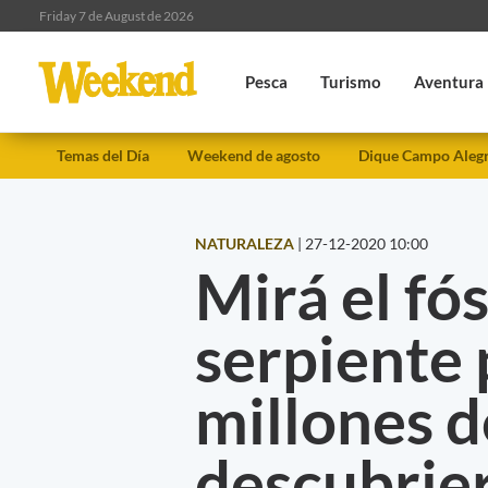
Friday 7 de August de 2026
Pesca
Turismo
Aventura
Temas del Día
Weekend de agosto
Dique Campo Aleg
NATURALEZA
|
27-12-2020 10:00
Mirá el fós
serpiente 
millones d
descubrie