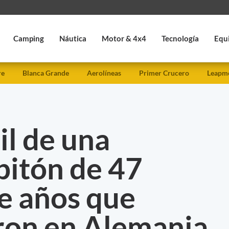
Camping
Náutica
Motor & 4x4
Tecnología
Equ
re
Blanca Grande
Aerolíneas
Primer Crucero
Leapmo
il de una
pitón de 47
e años que
ron en Alemania