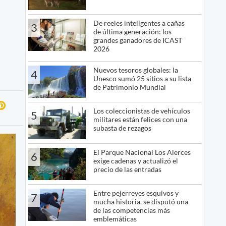
De reeles inteligentes a cañas
3
de última generación: los
grandes ganadores de ICAST
2026
Nuevos tesoros globales: la
4
Unesco sumó 25 sitios a su lista
de Patrimonio Mundial
Los coleccionistas de vehículos
5
militares están felices con una
subasta de rezagos
El Parque Nacional Los Alerces
6
exige cadenas y actualizó el
precio de las entradas
Entre pejerreyes esquivos y
7
mucha historia, se disputó una
de las competencias más
emblemáticas