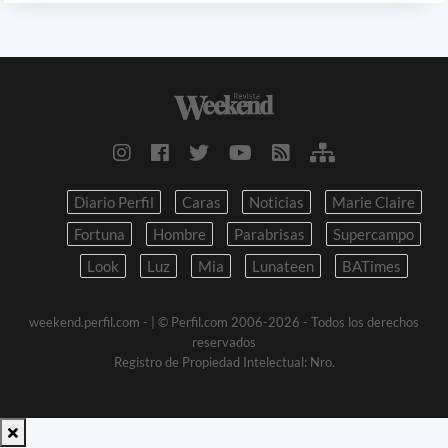
Diario Perfil
Caras
Noticias
Marie Claire
Fortuna
Hombre
Parabrisas
Supercampo
Look
Luz
Mia
Lunateen
BATimes
weekend.perfil.com -
| © Perfil.com 2006-2026 - Todos los derechos
reservados
Registro de Propiedad Intelectual: Nro.