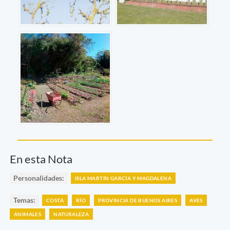
En esta Nota
Personalidades:
ISLA MARTÍN GARCÍA Y MAGDALENA
Temas:
COSTA
RÌO
PROVINCIA DE BUENOS AIRES
AVES
ANIMALES
NATURALEZA