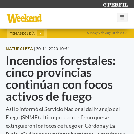
Sunday 9 de August de 2026
TEMAS DEL DÍA
NATURALEZA
|
30-11-2020 10:54
Incendios forestales:
cinco provincias
continúan con focos
activos de fuego
Así lo informó el Servicio Nacional del Manejo del
Fuego (SNMF) al tiempo que confirmó que se
extinguieron los focos de fuego en Córdoba y La
Rioja. ¿Cuáles son y cuántas hectáreas ya resultaron