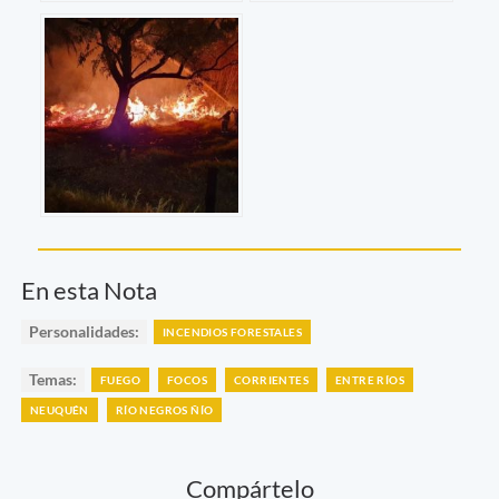
En esta Nota
Personalidades:
INCENDIOS FORESTALES
Temas:
FUEGO
FOCOS
CORRIENTES
ENTRE RÍOS
NEUQUÉN
RÍO NEGROS ÑÍO
Compártelo