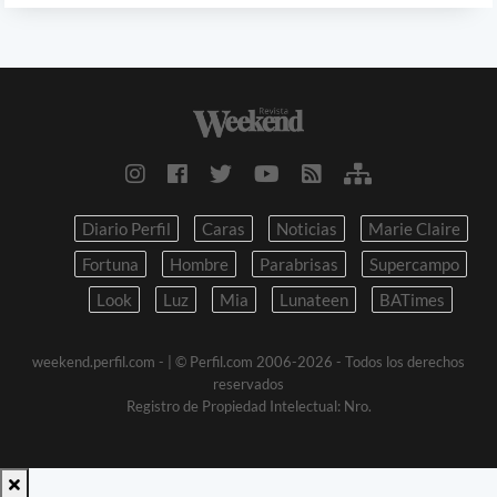
Diario Perfil
Caras
Noticias
Marie Claire
Fortuna
Hombre
Parabrisas
Supercampo
Look
Luz
Mia
Lunateen
BATimes
weekend.perfil.com -
| © Perfil.com 2006-2026 - Todos los derechos
reservados
Registro de Propiedad Intelectual: Nro.