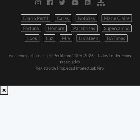
Diario Perfil
Caras
Noticias
Marie Claire
Fortuna
Hombre
Parabrisas
Supercampo
Look
Luz
Mia
Lunateen
BATimes
weekend.perfil.com -
| © Perfil.com 2006-2026 - Todos los derechos
reservados
Registro de Propiedad Intelectual: Nro.