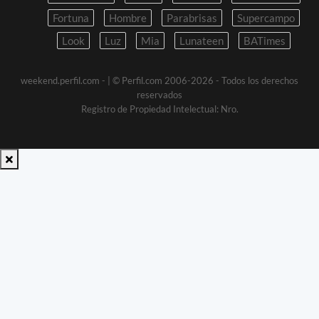
Fortuna
Hombre
Parabrisas
Supercampo
Look
Luz
Mia
Lunateen
BATimes
weekend.perfil.com -
| © Perfil.com 2006-2026 - Todos los derechos
reservados
Registro de Propiedad Intelectual: Nro.