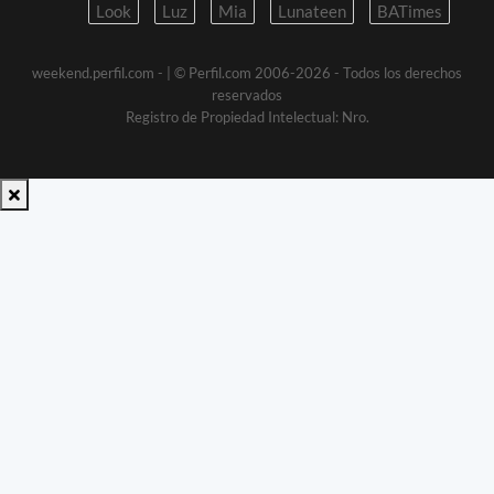
Look
Luz
Mia
Lunateen
BATimes
weekend.perfil.com -
| © Perfil.com 2006-2026 - Todos los derechos
reservados
Registro de Propiedad Intelectual: Nro.