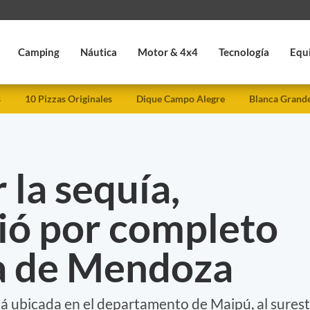
Camping
Náutica
Motor & 4x4
Tecnología
Equ
s
10 Pizzas Originales
Dique Campo Alegre
Blanca Grand
 la sequía,
ió por completo
a de Mendoza
tá ubicada en el departamento de Maipú, al sures