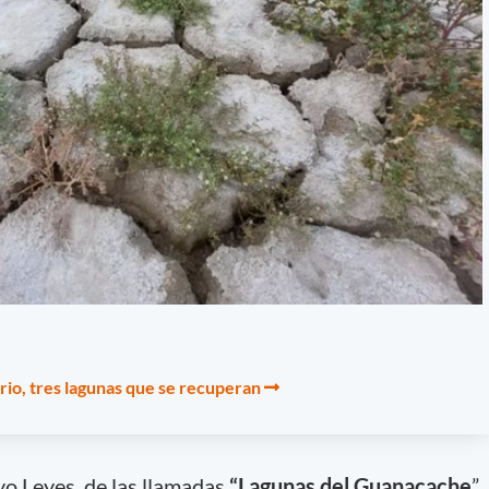
io, tres lagunas que se recuperan
yo Leyes, de las llamadas
“Lagunas del Guanacache
”,