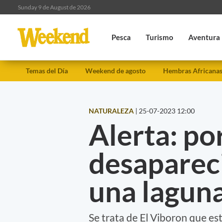
Sunday 9 de August de 2026
Pesca
Turismo
Aventura
Temas del Día
Weekend de agosto
Hembras Africana
NATURALEZA
|
25-07-2023 12:00
Alerta: por
desaparec
una lagun
Se trata de El Viboron que es