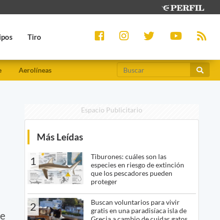
ipos
Tiro
e
Aerolíneas
Espacio Publicitario
Más Leídas
Tiburones: cuáles son las
1
especies en riesgo de extinción
que los pescadores pueden
proteger
Buscan voluntarios para vivir
2
gratis en una paradisíaca isla de
te
Grecia a cambio de cuidar gatos