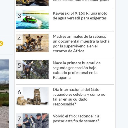
Kawasaki STX 160 R: una moto
3
de agua versátil para exigentes
Madres animales de la sabana:
4
un documental muestra la lucha
por la supervivencia en el
corazón de África
Nace la primera huemul de
5
segunda generación bajo
cuidado profesional en la
Patagonia
Día Internacional del Gato:
6
¿cuándo se celebra y cómo no
fallar en su cuidado
responsable?
Volvió el frío: ¿adónde ir a
7
pescar este fin de semana?