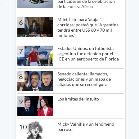
participarán de la celebración
de la Fuerza Aérea
Milei, listo para 'atajar'
6
corridas: posteó que "Argentina
tendrá entre US$ 60 y 70 mil
millones"
Estados Unidos: un futbolista
7
argentino fue detenido por el
ICE en un aeropuerto de Florida
Senado caliente: llamados,
8
negociaciones y un mapa de
aliados que se reconfigura
Los límites del insulto
9
Micky Vainilla y un fenómeno
10
barroso