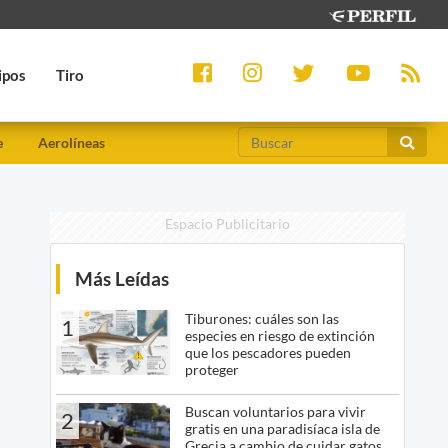
ipos
Tiro
e
Aerolíneas
Espacio Publicitario
Más Leídas
Tiburones: cuáles son las
1
especies en riesgo de extinción
que los pescadores pueden
proteger
Buscan voluntarios para vivir
2
gratis en una paradisíaca isla de
Grecia a cambio de cuidar gatos