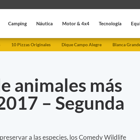
Camping
Náutica
Motor & 4x4
Tecnología
Equ
s
10 Pizzas Originales
Dique Campo Alegre
Blanca Grand
de animales más
 2017 – Segunda
 preservar a las especies, los Comedy Wildlife