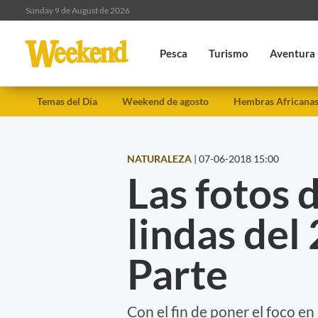
Sunday 9 de August de 2026
Pesca
Turismo
Aventura
Temas del Día
Weekend de agosto
Hembras Africana
NATURALEZA
|
07-06-2018 15:00
Las fotos 
lindas del
Parte
Con el fin de poner el foco en