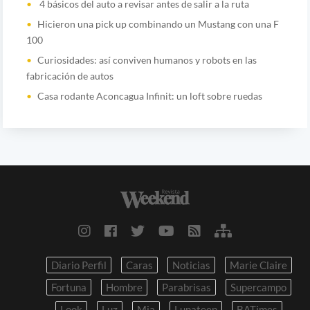
4 básicos del auto a revisar antes de salir a la ruta
Hicieron una pick up combinando un Mustang con una F
100
Curiosidades: así conviven humanos y robots en las
fabricación de autos
Casa rodante Aconcagua Infinit: un loft sobre ruedas
Diario Perfil
Caras
Noticias
Marie Claire
Fortuna
Hombre
Parabrisas
Supercampo
Look
Luz
Mia
Lunateen
BATimes