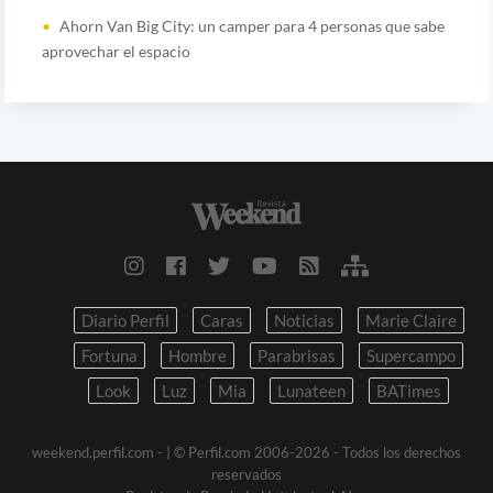
Ahorn Van Big City: un camper para 4 personas que sabe
aprovechar el espacio
Diario Perfil
Caras
Noticias
Marie Claire
Fortuna
Hombre
Parabrisas
Supercampo
Look
Luz
Mia
Lunateen
BATimes
weekend.perfil.com -
| © Perfil.com 2006-2026 - Todos los derechos
reservados