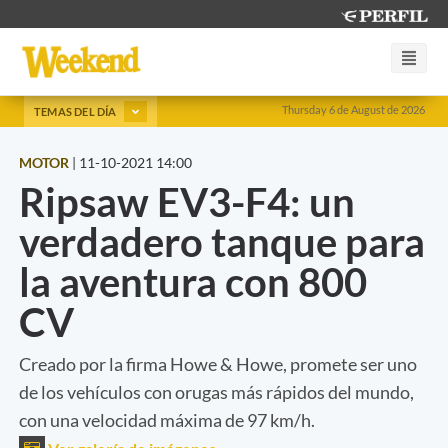
Thursday 6 de August de 2026
TEMAS DEL DÍA
MOTOR
|
11-10-2021 14:00
Ripsaw EV3-F4: un
verdadero tanque para
la aventura con 800
CV
Creado por la firma Howe & Howe, promete ser uno
de los vehículos con orugas más rápidos del mundo,
con una velocidad máxima de 97 km/h.