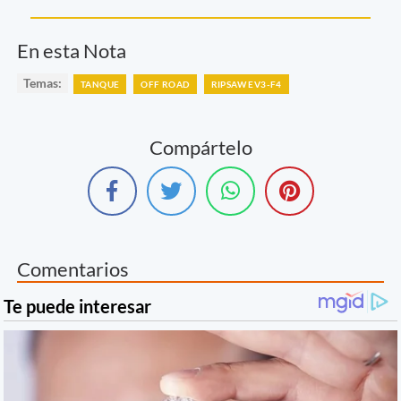
En esta Nota
Temas:
TANQUE
OFF ROAD
RIPSAW EV3-F4
Compártelo
Comentarios