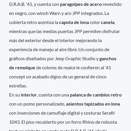
D.R.A.B. ‘41, y cuenta con
paragolpes de acero
revestido
en negro, con winch Warn y aro JPP integrados. La
cubierta retro acentúa la
capota de lona
color
canela
,
mientras que las medias puertas JPP permiten disfrutar
más del exterior desde el interior mejorando la
experiencia de manejo al aire libre. Un conjunto de
gráficos diseñados por Jeep Graphic Studio y
ganchos
de remolque
de colores de realce le confieren al ’41
concept un acabado digno de un general de cinco
estrellas.
En su
interior
, cuenta con una
palanca de cambios retro
con un pomo personalizado,
asientos tapizados en lona
con inserciones de camuflaje digital y costuras Serafil
1043. El piso recubierto por un forro Rhino de robusta
textura pintado en verde mate D.R.A.B. ’41 añade