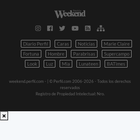
Diario Perfil
Caras
Noticias
Marie Claire
Fortuna
Hombre
Parabrisas
Supercampo
Look
Luz
Mia
Lunateen
BATimes
weekend.perfil.com -
| © Perfil.com 2006-2026 - Todos los derechos
reservados
Registro de Propiedad Intelectual: Nro.