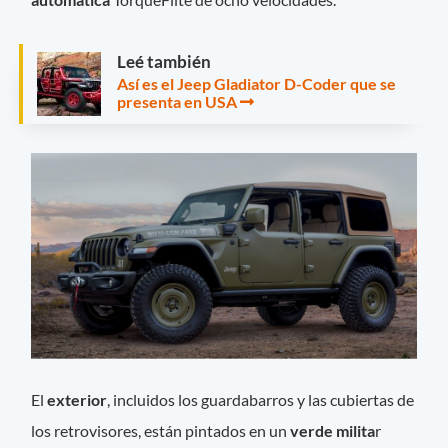
Leé también
Así es el Jeep Gladiator D-Coder que se
presenta en USA
El
exterior
, incluidos los guardabarros y las cubiertas de
los retrovisores, están pintados en un
verde milita
r