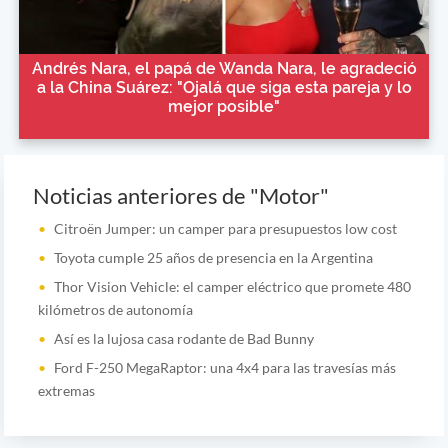
Andrés Nara, el papá de Wanda Nara, le agradeció
a la China Suárez: "Ojalá que siga esta pareja y lo
mejor posible"
Noticias anteriores de "Motor"
Citroën Jumper: un camper para presupuestos low cost
Toyota cumple 25 años de presencia en la Argentina
Thor Vision Vehicle: el camper eléctrico que promete 480
kilómetros de autonomía
Así es la lujosa casa rodante de Bad Bunny
Ford F-250 MegaRaptor: una 4x4 para las travesías más
extremas