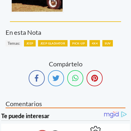
En esta Nota
Temas:
JEEP
JEEP GLADIATOR
PICK-UP
4X4
SUV
Compártelo
Comentarios