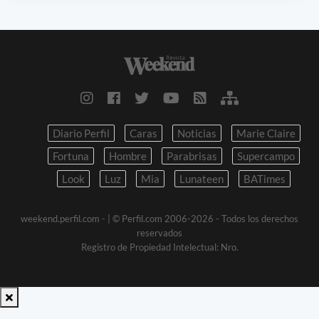
Diario Perfil
Caras
Noticias
Marie Claire
Fortuna
Hombre
Parabrisas
Supercampo
Look
Luz
Mia
Lunateen
BATimes
weekend.perfil.com -
| © Perfil.com 2006-2026 - Todos los derechos
reservados
Registro de Propiedad Intelectual: Nro.