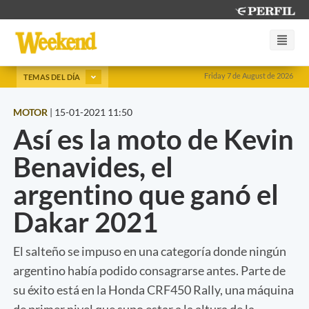
Friday 7 de August de 2026
TEMAS DEL DÍA
MOTOR
|
15-01-2021 11:50
Así es la moto de Kevin
Benavides, el
argentino que ganó el
Dakar 2021
El salteño se impuso en una categoría donde ningún
argentino había podido consagrarse antes. Parte de
su éxito está en la Honda CRF450 Rally, una máquina
de primer nivel que supo estar a la altura de la