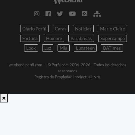
Diario Perfil
Caras
Noticias
Marie Claire
Fortuna
Hombre
Parabrisas
Supercampo
Look
Luz
Mia
Lunateen
BATimes
weekend.perfil.com -
| © Perfil.com 2006-2026 - Todos los derechos
reservados
Registro de Propiedad Intelectual: Nro.