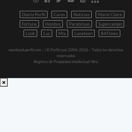
Diario Perfil
Caras
Noticias
Marie Claire
Fortuna
Hombre
Parabrisas
Supercampo
Look
Luz
Mia
Lunateen
BATimes
weekend.perfil.com -
| © Perfil.com 2006-2026 - Todos los derechos
reservados
Registro de Propiedad Intelectual: Nro.