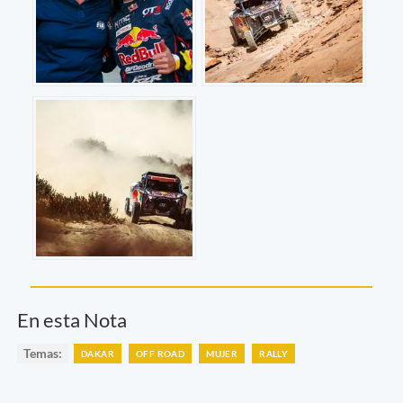
En esta Nota
Temas:
DAKAR
OFF ROAD
MUJER
RALLY