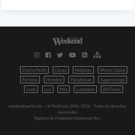
Diario Perfil
Caras
Noticias
Marie Claire
Fortuna
Hombre
Parabrisas
Supercampo
Look
Luz
Mia
Lunateen
BATimes
weekend.perfil.com -
| © Perfil.com 2006-2026 - Todos los derechos
reservados
Registro de Propiedad Intelectual: Nro.