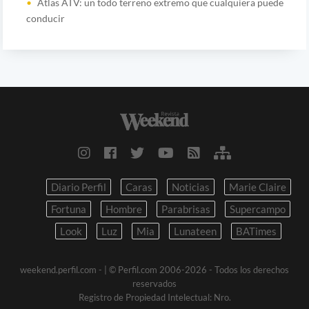
Atlas ATV: un todo terreno extremo que cualquiera puede
conducir
Diario Perfil
Caras
Noticias
Marie Claire
Fortuna
Hombre
Parabrisas
Supercampo
Look
Luz
Mia
Lunateen
BATimes
weekend.perfil.com -
| © Perfil.com 2006-2026 - Todos los derechos
reservados
Registro de Propiedad Intelectual: Nro.