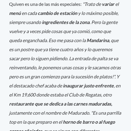
Quiven es una de las más especiales:
"Trato de
variar
el
menú
en cada
cambio de estación
y lo máximo posible,
siempre usando
ingredientes de la zona
. Pero la gente
vuelve y a veces pide cosas que ya comió, como que
queda enganchada. Eso me pasa con la
Mandarina
, que
es un postre que ya tiene cuatro años y lo queremos
sacar pero lo siguen pidiendo. La entrada de palta se va
reinventando, le ponemos unas cosas y le sacamos otras
pero es un gran comienzo para la sucesión de platos!". Y
el destacado chef acaba de
inaugurar justo enfrente
, en
el Km 19,600 donde estaba el Club de Regatas, otro
restaurante que se dedica a las carnes maduradas,
justamente con el nombre de Madurado. "Es una parrilla
top en la que preparo en el
horno de barro o al fuego
carnes añejadas
, que se sirven con diferentes