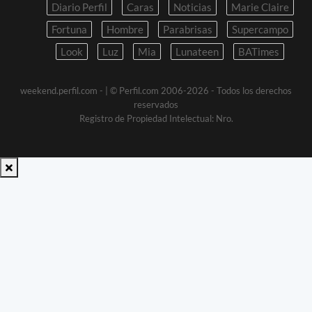
Diario Perfil
Caras
Noticias
Marie Claire
Fortuna
Hombre
Parabrisas
Supercampo
Look
Luz
Mia
Lunateen
BATimes
weekend.perfil.com -
| © Perfil.com 2006-2026 - Todos los derechos
reservados
Registro de Propiedad Intelectual: Nro.