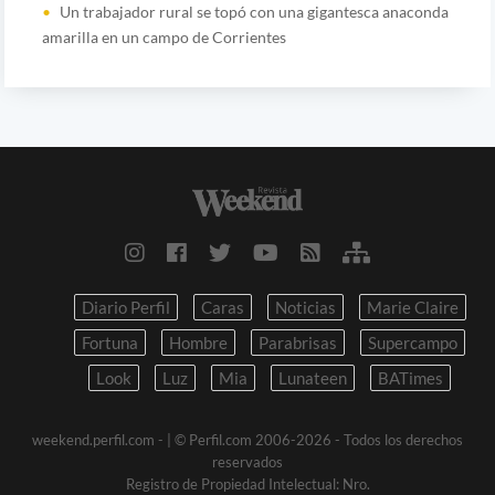
Un trabajador rural se topó con una gigantesca anaconda
amarilla en un campo de Corrientes
Diario Perfil
Caras
Noticias
Marie Claire
Fortuna
Hombre
Parabrisas
Supercampo
Look
Luz
Mia
Lunateen
BATimes
weekend.perfil.com -
| © Perfil.com 2006-2026 - Todos los derechos
reservados
Registro de Propiedad Intelectual: Nro.