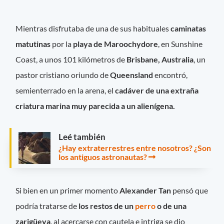
Mientras disfrutaba de una de sus habituales
caminatas
matutinas
por la
playa de Maroochydore
, en Sunshine
Coast, a unos 101 kilómetros de
Brisbane, Australia
, un
pastor cristiano oriundo de
Queensland
encontró,
semienterrado en la arena, el
cadáver de una extraña
criatura marina muy parecida a un alienígena.
Leé también
¿Hay extraterrestres entre nosotros? ¿Son
los antiguos astronautas?
Si bien en un primer momento
Alexander Tan
pensó que
podría tratarse de
los restos de un
perro
o de una
zarigüeya
, al acercarse con cautela e intriga se dio