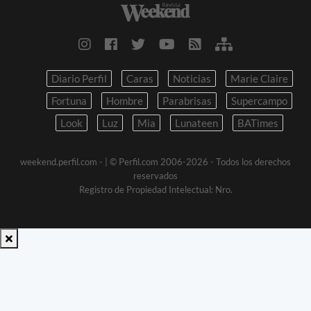
Diario Perfil
Caras
Noticias
Marie Claire
Fortuna
Hombre
Parabrisas
Supercampo
Look
Luz
Mia
Lunateen
BATimes
weekend.perfil.com -
| © Perfil.com 2006-2026 - Todos los derechos
reservados
Registro de Propiedad Intelectual: Nro.