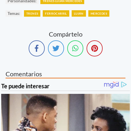
Personalidades:
TRENES LUJÁN MERCEDES
Temas:
TRENES
FERROCARRIL
LUJÁN
MERCEDES
Compártelo
Comentarios