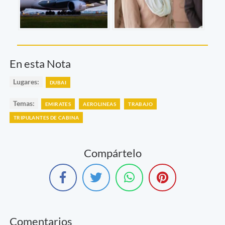
En esta Nota
Lugares:
DUBAI
Temas:
EMIRATES
AEROLINEAS
TRABAJO
TRIPULANTES DE CABINA
Compártelo
Comentarios