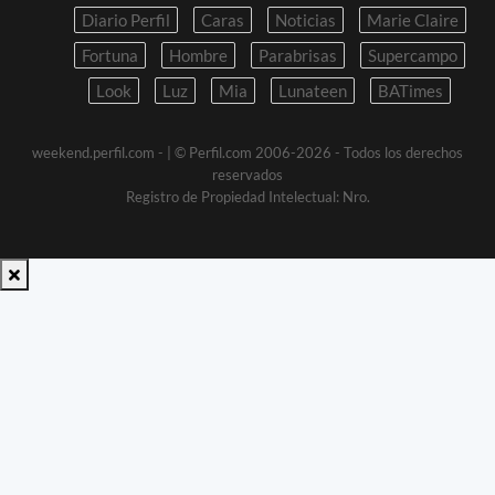
Diario Perfil
Caras
Noticias
Marie Claire
Fortuna
Hombre
Parabrisas
Supercampo
Look
Luz
Mia
Lunateen
BATimes
weekend.perfil.com -
| © Perfil.com 2006-2026 - Todos los derechos
reservados
Registro de Propiedad Intelectual: Nro.