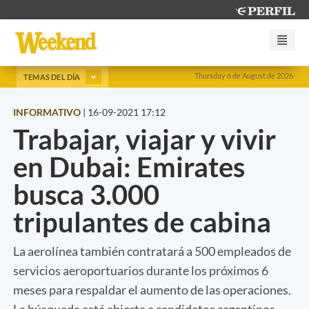
Thursday 6 de August de 2026
TEMAS DEL DÍA
INFORMATIVO
|
16-09-2021 17:12
Trabajar, viajar y vivir
en Dubai: Emirates
busca 3.000
tripulantes de cabina
La aerolínea también contratará a 500 empleados de
servicios aeroportuarios durante los próximos 6
meses para respaldar el aumento de las operaciones.
La búsqueda está abierta a candidatos argentinos.