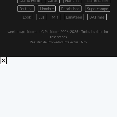
Diario Perfil
Caras
Noticias
Marie Claire
Fortuna
Hombre
Parabrisas
Supercampo
Look
Luz
Mia
Lunateen
BATimes
weekend.perfil.com -
| © Perfil.com 2006-2026 - Todos los derechos
reservados
Registro de Propiedad Intelectual: Nro.