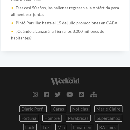
Tras casi 50 años, las ballenas regresan a la Antártida para
alimentarse juntas
Pintó Parrilla: hasta el 15 de julio promociones en CABA
¿Cuándo alcanzará la Tierra los 8.000 millones de
habitantes?
Diario Perfil
Caras
Noticias
Marie Claire
Fortuna
Hombre
Parabrisas
Supercampo
Look
Luz
Mia
Lunateen
BATimes