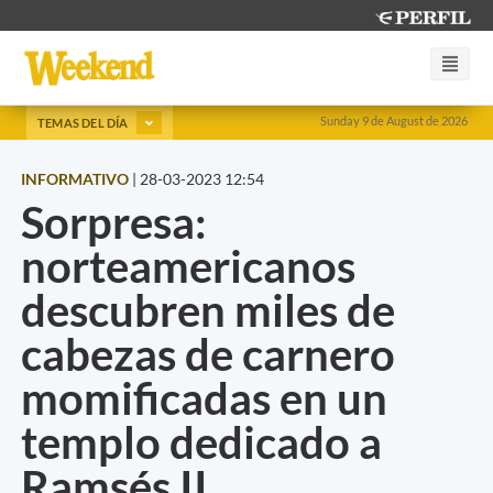
Sunday 9 de August de 2026
TEMAS DEL DÍA
INFORMATIVO
|
28-03-2023 12:54
Sorpresa:
norteamericanos
descubren miles de
cabezas de carnero
momificadas en un
templo dedicado a
Ramsés II