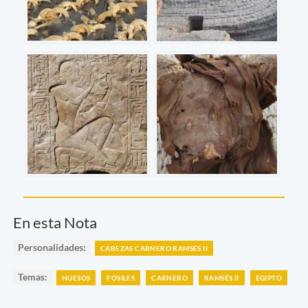
En esta Nota
Personalidades:
CABEZAS CARNERO RAMSÉS II
Temas:
HUESOS
FÓSILES
CARNERO
RAMSÉS II
EGIPTO