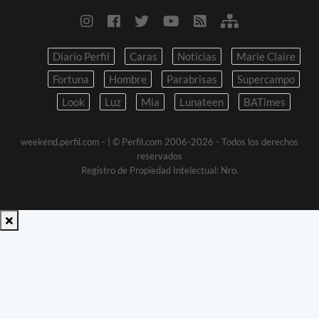
Diario Perfil
Caras
Noticias
Marie Claire
Fortuna
Hombre
Parabrisas
Supercampo
Look
Luz
Mia
Lunateen
BATimes
weekend.perfil.com -
| © Perfil.com 2006-2026 - Todos los derechos
reservados
Registro de Propiedad Intelectual: Nro.