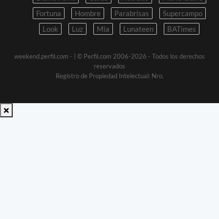
Fortuna
Hombre
Parabrisas
Supercampo
Look
Luz
Mia
Lunateen
BATimes
weekend.perfil.com -
| © Perfil.com 2006-2026 - Todos los derechos
reservados
Registro de Propiedad Intelectual: Nro.