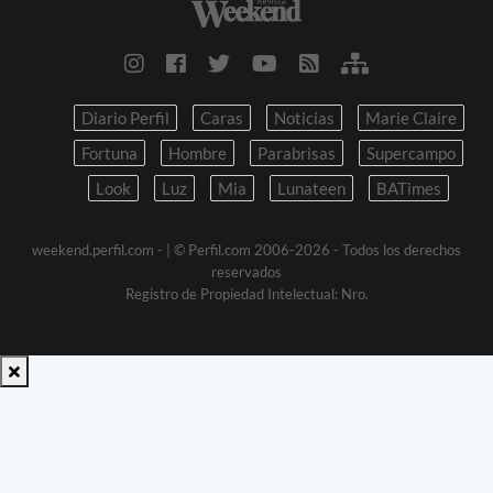
Diario Perfil
Caras
Noticias
Marie Claire
Fortuna
Hombre
Parabrisas
Supercampo
Look
Luz
Mia
Lunateen
BATimes
weekend.perfil.com -
| © Perfil.com 2006-2026 - Todos los derechos
reservados
Registro de Propiedad Intelectual: Nro.