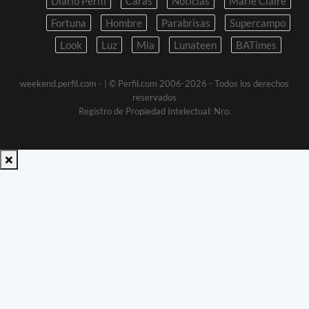
Diario Perfil
Caras
Noticias
Marie Claire
Fortuna
Hombre
Parabrisas
Supercampo
Look
Luz
Mia
Lunateen
BATimes
weekend.perfil.com -
| © Perfil.com 2006-2026 - Todos los derechos
reservados
Registro de Propiedad Intelectual: Nro.