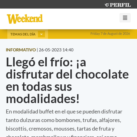
Friday 7 de August de 2026
TEMAS DEL DÍA
INFORMATIVO
|
26-05-2023 14:40
Llegó el frío: ¡a
disfrutar del chocolate
en todas sus
modalidades!
En modalidad buffet en el que se pueden disfrutar
tanto dulzuras como bombones, trufas, alfajores,
biscottis, cremosos, mousses, tartas de fruta y
chocolate, marshmallows y financiers, así como