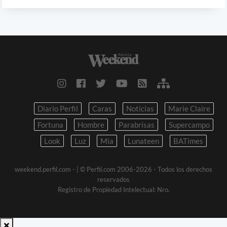
Diario Perfil
Caras
Noticias
Marie Claire
Fortuna
Hombre
Parabrisas
Supercampo
Look
Luz
Mia
Lunateen
BATimes
weekend.perfil.com -
| © Perfil.com 2006-2026 - Todos los derechos
reservados
Registro de Propiedad Intelectual: Nro.