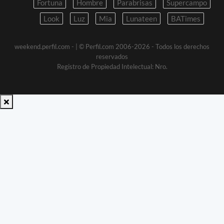
Fortuna
Hombre
Parabrisas
Supercampo
Look
Luz
Mia
Lunateen
BATimes
weekend.perfil.com -
| © Perfil.com 2006-2026 - Todos los derechos
reservados
Registro de Propiedad Intelectual: Nro.