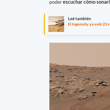
poder
escuchar cómo sonarí
Leé también
El Ingenuity ya voló 23