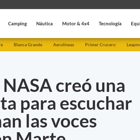
Camping
Náutica
Motor & 4x4
Tecnología
Equ
re
Blanca Grande
Aerolíneas
Primer Crucero
Leapmo
la NASA creó una
ta para escuchar
an las voces
en Marte