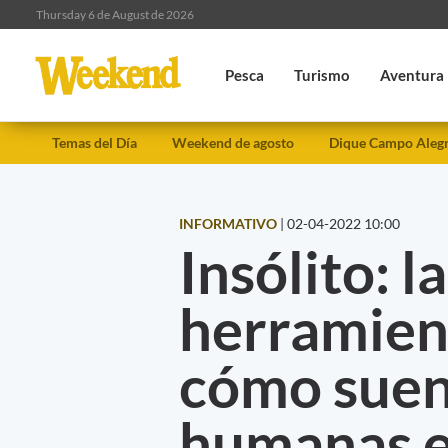
Thursday 6 de August de 2026
Pesca
Turismo
Aventura
Temas del Día
Weekend de agosto
Dique Campo Aleg
INFORMATIVO
|
02-04-2022 10:00
Insólito: 
herramien
cómo suen
humanas 