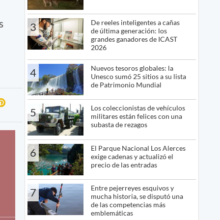
s
De reeles inteligentes a cañas
3
de última generación: los
grandes ganadores de ICAST
2026
Nuevos tesoros globales: la
4
Unesco sumó 25 sitios a su lista
de Patrimonio Mundial
Los coleccionistas de vehículos
5
militares están felices con una
subasta de rezagos
El Parque Nacional Los Alerces
6
exige cadenas y actualizó el
precio de las entradas
Entre pejerreyes esquivos y
7
mucha historia, se disputó una
de las competencias más
emblemáticas