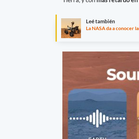
Leé también
La NASA da a conocer l