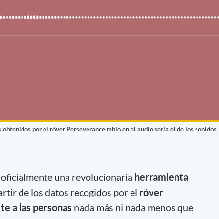
 obtenidos por el róver Perseverance.mbio en el audio sería el de los sonidos
oficialmente una revolucionaria
herramienta
artir de los datos recogidos por el
róver
te a las personas
nada más ni nada menos que