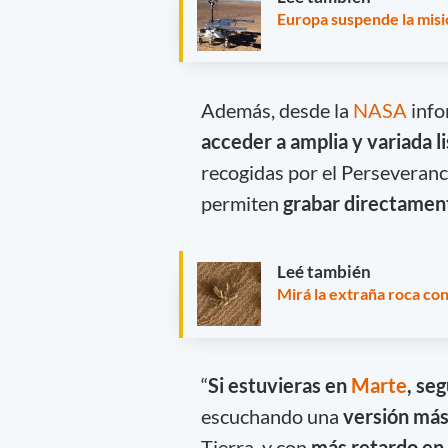
Europa suspende la misi
Además, desde la
NASA
info
acceder a amplia y variada l
recogidas por el Perseveranc
permiten
grabar directament
Leé también
Mirá la extraña roca co
“
Si estuvieras en
Marte
, se
escuchando una
versión más
Tierra, y con
más retardo en 