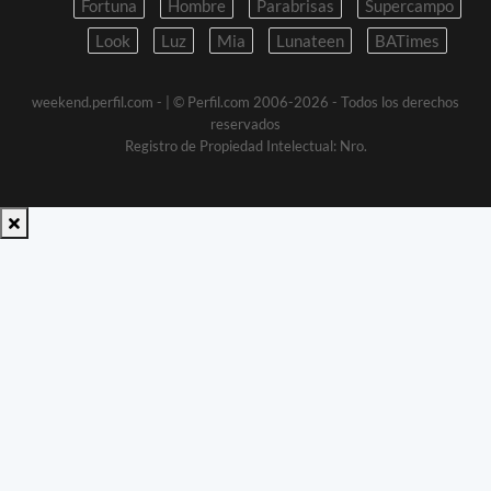
Fortuna
Hombre
Parabrisas
Supercampo
Look
Luz
Mia
Lunateen
BATimes
weekend.perfil.com -
| © Perfil.com 2006-2026 - Todos los derechos
reservados
Registro de Propiedad Intelectual: Nro.