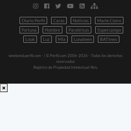
Diario Perfil
Caras
Noticias
Marie Claire
Fortuna
Hombre
Parabrisas
Supercampo
Look
Luz
Mia
Lunateen
BATimes
weekend.perfil.com -
| © Perfil.com 2006-2026 - Todos los derechos
reservados
Registro de Propiedad Intelectual: Nro.