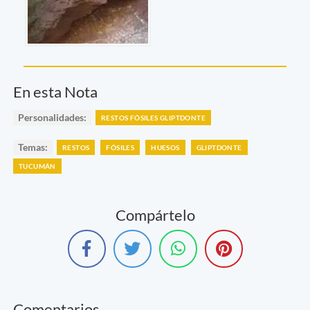
En esta Nota
Personalidades:
RESTOS FÓSILES GLIPTDONTE
Temas:
RESTOS
FÓSILES
HUESOS
GLIPTDONTE
TUCUMÁN
Compártelo
Comentarios