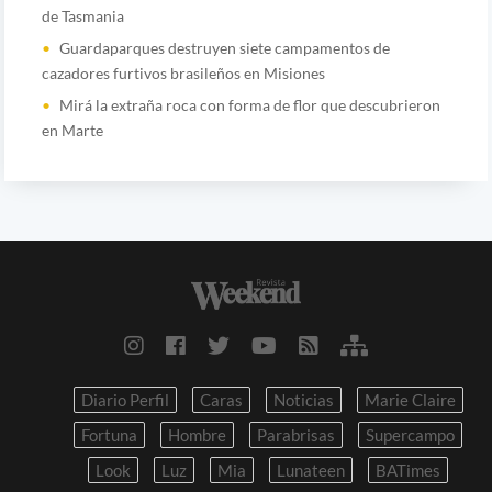
de Tasmania
Guardaparques destruyen siete campamentos de
cazadores furtivos brasileños en Misiones
Mirá la extraña roca con forma de flor que descubrieron
en Marte
Diario Perfil
Caras
Noticias
Marie Claire
Fortuna
Hombre
Parabrisas
Supercampo
Look
Luz
Mia
Lunateen
BATimes