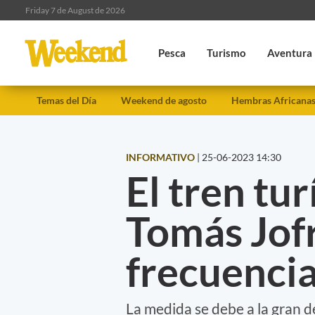
Friday 7 de August de 2026
Pesca
Turismo
Aventura
Temas del Día
Weekend de agosto
Hembras Africana
INFORMATIVO
|
25-06-2023 14:30
El tren tu
Tomás Jof
frecuenci
La medida se debe a la gran d