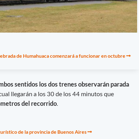
 Quebrada de Humahuaca comenzará a funcionar en octubre
mbos sentidos los dos trenes observarán parada
cual llegarán a los 30 de los 44 minutos que
ómetros del recorrido
.
turístico de la provincia de Buenos Aires