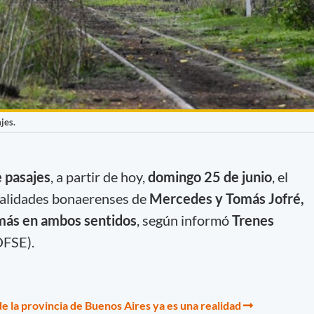
jes.
 pasajes
, a partir de hoy,
domingo 25 de junio
, el
calidades bonaerenses de
Mercedes y Tomás Jofré,
más en ambos sentidos
, según informó
Trenes
FSE).
 de la provincia de Buenos Aires ya es una realidad