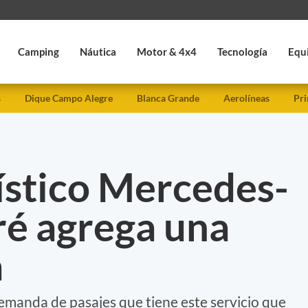
Camping
Náutica
Motor & 4x4
Tecnología
Equ
s
Dique Campo Alegre
Blanca Grande
Aerolíneas
Pri
rístico Mercedes-
ré agrega una
a
emanda de pasajes que tiene este servicio que