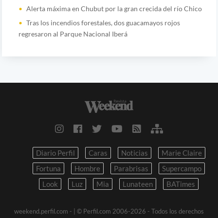
Alerta máxima en Chubut por la gran crecida del río Chico
Tras los incendios forestales, dos guacamayos rojos
regresaron al Parque Nacional Iberá
Diario Perfil
Caras
Noticias
Marie Claire
Fortuna
Hombre
Parabrisas
Supercampo
Look
Luz
Mia
Lunateen
BATimes
weekend.perfil.com -
| © Perfil.com 2006-2026 - Todos los derechos