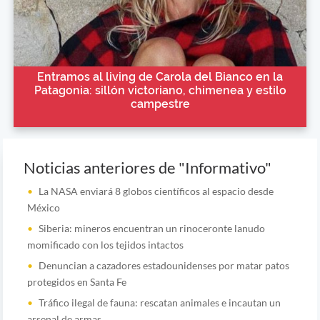
Entramos al living de Carola del Bianco en la
Patagonia: sillón victoriano, chimenea y estilo
campestre
Noticias anteriores de "Informativo"
La NASA enviará 8 globos científicos al espacio desde
México
Siberia: mineros encuentran un rinoceronte lanudo
momificado con los tejidos intactos
Denuncian a cazadores estadounidenses por matar patos
protegidos en Santa Fe
Tráfico ilegal de fauna: rescatan animales e incautan un
arsenal de armas