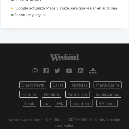
Google actualiza Maps y Waze para que viajar en auto sea
más simple y seguro
Diario Perfil
Caras
Noticias
Marie Claire
Fortuna
Hombre
Parabrisas
Supercampo
Look
Luz
Mia
Lunateen
BATimes
weekend.perfil.com -
| © Perfil.com 2006-2026 - Todos los derechos
reservados