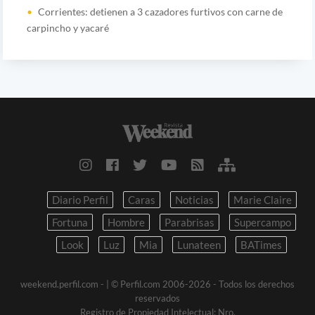
Corrientes: detienen a 3 cazadores furtivos con carne de
carpincho y yacaré
Diario Perfil
Caras
Noticias
Marie Claire
Fortuna
Hombre
Parabrisas
Supercampo
Look
Luz
Mia
Lunateen
BATimes
weekend.perfil.com -
| © Perfil.com 2006-2026 - Todos los derechos
reservados
Registro de Propiedad Intelectual: Nro.