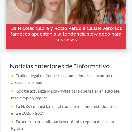
De Nicolás Cabré y Rocío Pardo a Calu Rivero: los
famosos apuestan a la tendencia slow deco para
sus casas
Noticias anteriores de "Informativo"
Tráfico ilegal de fauna: rescatan animales e incautan un
arsenal de armas
Google actualiza Maps y Waze para que viajar en auto sea
más simple y seguro
La NASA planea lanzar al espacio misiones estudiantiles
entre 2026 y 2029
Descubren una milenaria necrópolis repleta de oro en
Egipto