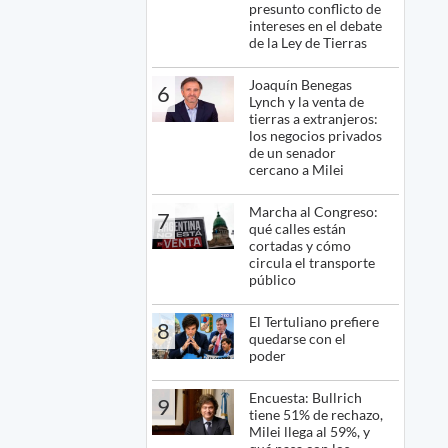
presunto conflicto de
intereses en el debate
de la Ley de Tierras
Joaquín Benegas
6
Lynch y la venta de
tierras a extranjeros:
los negocios privados
de un senador
cercano a Milei
Marcha al Congreso:
7
qué calles están
cortadas y cómo
circula el transporte
público
El Tertuliano prefiere
8
quedarse con el
poder
Encuesta: Bullrich
9
tiene 51% de rechazo,
Milei llega al 59%, y