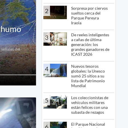
Sorpresa por ciervos
2
sueltos cerca del
Parque Pereyra
Iraola
e humo
De reeles inteligentes
3
a cañas de última
generación: los
 señales del
grandes ganadores de
ICAST 2026
Nuevos tesoros
4
globales: la Unesco
sumó 25 sitios a su
lista de Patrimonio
Mundial
Los coleccionistas de
5
vehículos militares
están felices con una
subasta de rezagos
El Parque Nacional
6