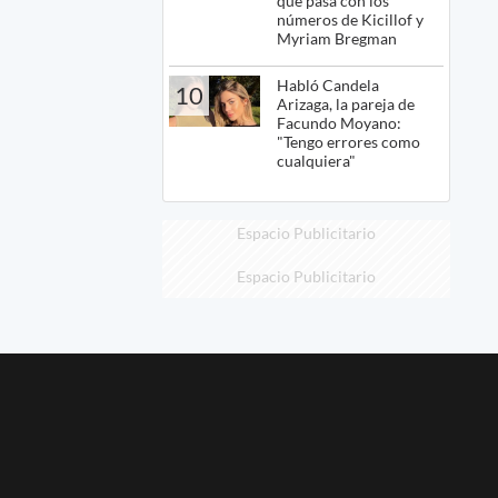
qué pasa con los
números de Kicillof y
Myriam Bregman
Habló Candela
10
Arizaga, la pareja de
Facundo Moyano:
"Tengo errores como
cualquiera"
Espacio Publicitario
Espacio Publicitario