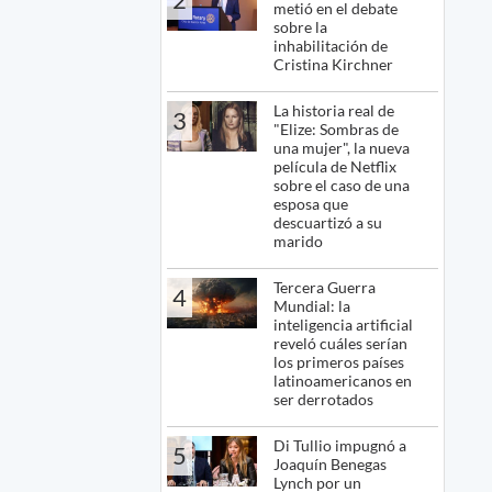
metió en el debate
sobre la
inhabilitación de
Cristina Kirchner
La historia real de
3
"Elize: Sombras de
una mujer", la nueva
película de Netflix
sobre el caso de una
esposa que
descuartizó a su
marido
Tercera Guerra
4
Mundial: la
inteligencia artificial
reveló cuáles serían
los primeros países
latinoamericanos en
ser derrotados
Di Tullio impugnó a
5
Joaquín Benegas
Lynch por un