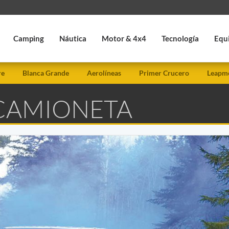
Camping
Náutica
Motor & 4x4
Tecnología
Equ
re
Blanca Grande
Aerolíneas
Primer Crucero
Leapmo
 CAMIONETA