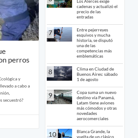
Los Alerces exige
cadenas y actualizó el
precio de las
entradas
Entre pejerreyes
7
esquivos y mucha
historia, se disputó
una de las
ue
competencias más
emblemáticas
con perros
Clima en Ciudad de
8
Buenos Aires: sábado
Ecológica y
1 de agosto
llevado a cabo a
Copa suma un nuevo
Unión,
9
destino vía Panamá,
s secuestró?
Latam tiene aviones
más cómodos y otras
novedades
aerocomerciales
Blanca Grande, la
10
vuelta de un clásico