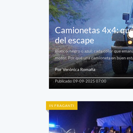
Camionetas 4x4: qué 
del escape
Blanco, negro o azul: cada color que emana
motor. Por qué una camioneta en buen est
Por Verónica Romaña
Publicado: 09-09-2025 07:00
IN FRAGANTI