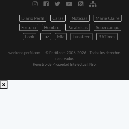
Diario Perfil
Caras
Noticias
Marie Claire
Fortuna
Hombre
Parabrisas
Supercampo
Look
Luz
Mia
Lunateen
BATimes
weekend.perfil.com -
| © Perfil.com 2006-2026 - Todos los derechos
reservados
Registro de Propiedad Intelectual: Nro.