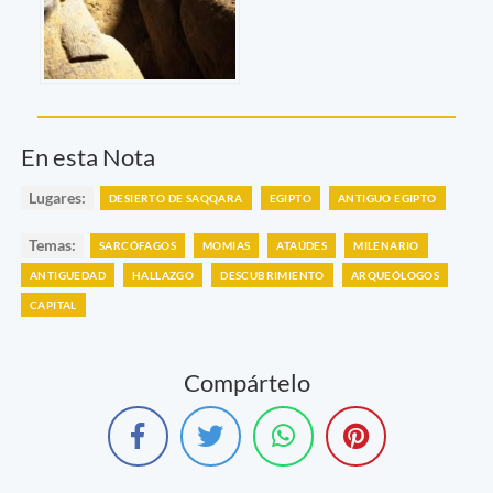
En esta Nota
Lugares:
DESIERTO DE SAQQARA
EGIPTO
ANTIGUO EGIPTO
Temas:
SARCÓFAGOS
MOMIAS
ATAÚDES
MILENARIO
ANTIGUEDAD
HALLAZGO
DESCUBRIMIENTO
ARQUEÓLOGOS
CAPITAL
Compártelo