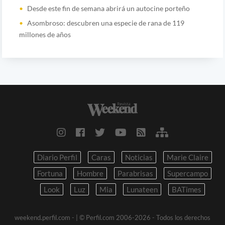
Desde este fin de semana abrirá un autocine porteño
Asombroso: descubren una especie de rana de 119
millones de años
Diario Perfil
Caras
Noticias
Marie Claire
Fortuna
Hombre
Parabrisas
Supercampo
Look
Luz
Mia
Lunateen
BATimes
weekend.perfil.com -
| © Perfil.com 2006-2026 - Todos los derechos