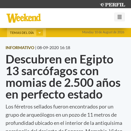
Monday 10 de August de 2026
TEMAS DEL DÍA
INFORMATIVO
|
08-09-2020 16:18
Descubren en Egipto
13 sarcófagos con
momias de 2.500 años
en perfecto estado
Los féretros sellados fueron encontrados por un
grupo de arqueólogos en un pozo de 11 metros de
profundidad ubicado en el interior de la antiquísima
necrópolis del desierto de Saqqara, Memphis. Video.